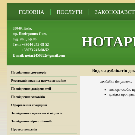
ГОЛОВНА
ПОСЛУГИ
ЗАКОНОДАВСТ
03049, Київ,
пр. Повітряних Сил,
НОТАР
буд. 20/1, оф.96
Тел.: +38044 245-08-52
+38073 245-08-52
E-mail: notar2450852@gmail.com
Видача дублікатів док
Посвідчення договорів
Реєстрація прав на нерухоме майно
необхідні документи
Посвідчення довіреностей
паспорт особи, щ
довідка про прис
Посвідчення заповітів
Оформлення спадщини
Засвідчення справжності підписів
Засвідчення вірності копій
Протест векселів