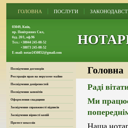
ГОЛОВНА
ПОСЛУГИ
ЗАКОНОДАВСТ
03049, Київ,
пр. Повітряних Сил,
НОТАР
буд. 20/1, оф.96
Тел.: +38044 245-08-52
+38073 245-08-52
E-mail: notar2450852@gmail.com
Головна
Посвідчення договорів
Реєстрація прав на нерухоме майно
Посвідчення довіреностей
Раді вітат
Посвідчення заповітів
Ми працюєм
Оформлення спадщини
Засвідчення справжності підписів
попередні
Засвідчення вірності копій
Протест векселів
Наша нотар