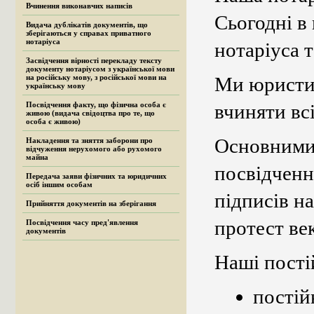
Вчинення виконавчих написів
Сьогодні в
Видача дублікатів документів, що
зберігаються у справах приватного
нотаріуса
нотаріуса 
Засвідчення вірності перекладу тексту
документу нотаріусом з української мови
на російську мову, з російської мови на
Ми юристи 
українську мову
Посвідчення факту, що фізична особа є
вчиняти всі
живою (видача свідоцтва про те, що
особа є живою)
Основними 
Накладення та зняття заборони про
відчуження нерухомого або рухомого
майна
посвідченн
Передача заяви фізичних та юридичних
осіб іншим особам
підписів н
Прийняття документів на зберігання
протест ве
Посвідчення часу пред'явлення
документів
Наші пості
постій